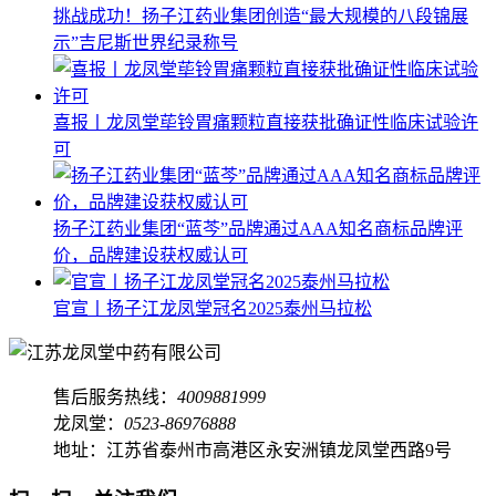
挑战成功！扬子江药业集团创造“最大规模的八段锦展
示”吉尼斯世界纪录称号
喜报丨龙凤堂荜铃胃痛颗粒直接获批确证性临床试验许
可
扬子江药业集团“蓝芩”品牌通过AAA知名商标品牌评
价，品牌建设获权威认可
官宣丨扬子江龙凤堂冠名2025泰州马拉松
售后服务热线：
4009881999
龙凤堂：
0523-86976888
地址：江苏省泰州市高港区永安洲镇龙凤堂西路9号