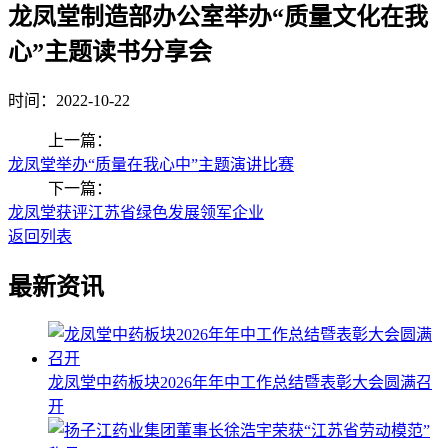
龙凤堂制造部办公室举办“质量文化在我
心”主题读书分享会
时间：2022-10-22
上一篇：
龙凤堂举办​“质量在我心中”主题演讲比赛
下一篇：
龙凤堂获评江苏省绿色发展领军企业
返回列表
最新资讯
龙凤堂中药板块2026年年中工作总结暨表彰大会圆满召
开