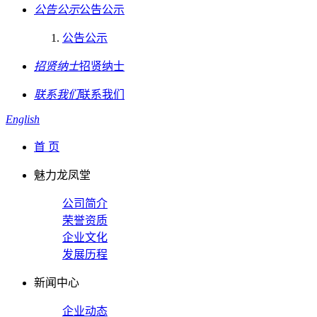
公告公示
公告公示
公告公示
招贤纳士
招贤纳士
联系我们
联系我们
English
首 页
魅力龙凤堂
公司简介
荣誉资质
企业文化
发展历程
新闻中心
企业动态