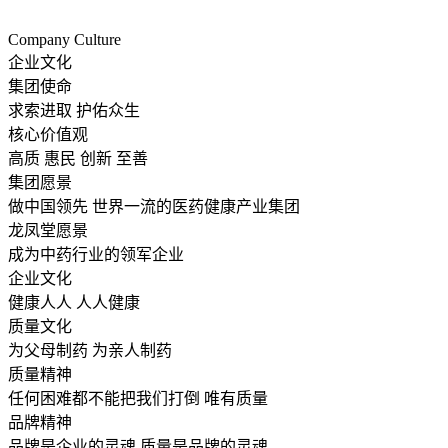
Company Culture
企业文化
集团使命
求索进取 护佑众生
核心价值观
高质 惠民 创新 至善
集团愿景
做中国领先 世界一流的医药健康产业集团
龙凤堂愿景
成为中药行业的领军企业
企业文化
健康人人 人人健康
质量文化
为父母制药 为亲人制药
质量精神
任何困难都不能把我们打倒 唯有质量
品牌精神
品牌是企业的灵魂 质量是品牌的灵魂