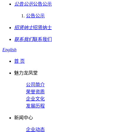
公告公示
公告公示
公告公示
招贤纳士
招贤纳士
联系我们
联系我们
English
首 页
魅力龙凤堂
公司简介
荣誉资质
企业文化
发展历程
新闻中心
企业动态