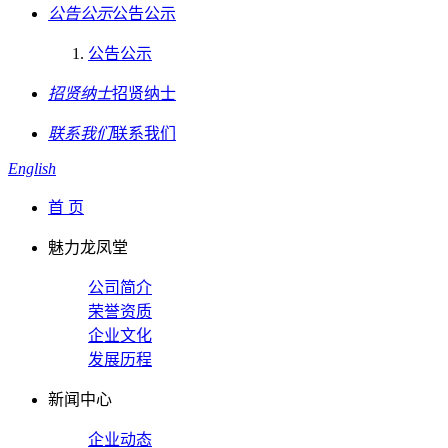
公告公示
公告公示
公告公示
招贤纳士
招贤纳士
联系我们
联系我们
English
首 页
魅力龙凤堂
公司简介
荣誉资质
企业文化
发展历程
新闻中心
企业动态